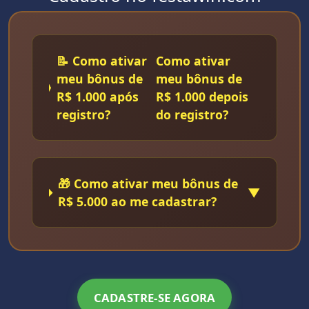
📝 Como ativar
Como ativar
meu bônus de
meu bônus de
R$ 1.000 após
R$ 1.000 depois
registro?
do registro?
🎁 Como ativar meu bônus de
▼
R$ 5.000 ao me cadastrar?
CADASTRE-SE AGORA