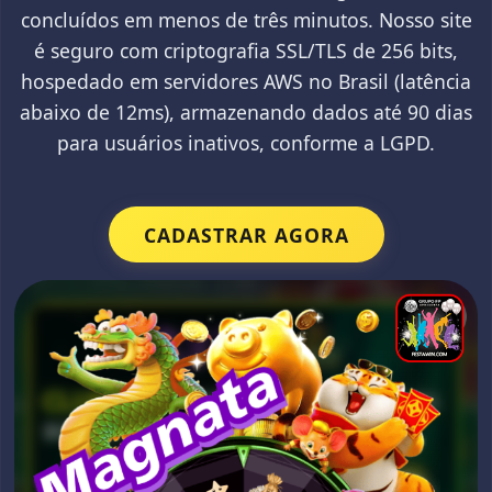
concluídos em menos de três minutos. Nosso site
é seguro com criptografia SSL/TLS de 256 bits,
hospedado em servidores AWS no Brasil (latência
abaixo de 12ms), armazenando dados até 90 dias
para usuários inativos, conforme a LGPD.
CADASTRAR AGORA