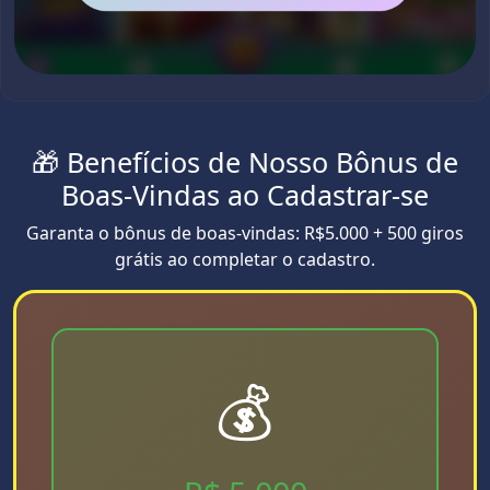
🎁 Benefícios de Nosso Bônus de
Boas-Vindas ao Cadastrar-se
Garanta o bônus de boas-vindas: R$5.000 + 500 giros
grátis ao completar o cadastro.
💰