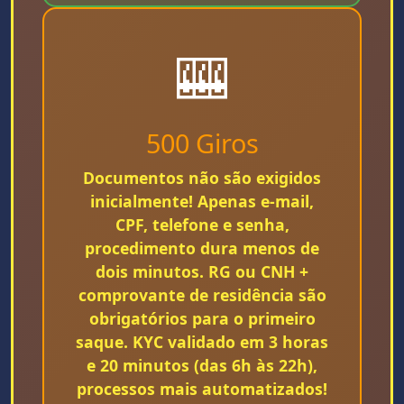
🎰
500 Giros
Documentos não são exigidos
inicialmente! Apenas e-mail,
CPF, telefone e senha,
procedimento dura menos de
dois minutos. RG ou CNH +
comprovante de residência são
obrigatórios para o primeiro
saque. KYC validado em 3 horas
e 20 minutos (das 6h às 22h),
processos mais automatizados!