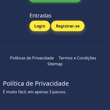
Entradas
Login
Registrar-se
Políticas de Privacidade
Termos e Condições
Sitemap
Política de Privacidade
É muito fácil, em apenas 3 passos.