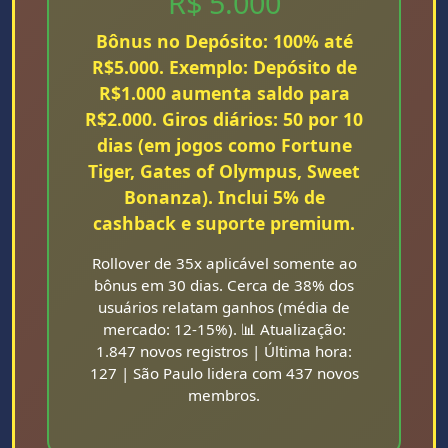
R$ 5.000
Bônus no Depósito: 100% até
R$5.000. Exemplo: Depósito de
R$1.000 aumenta saldo para
R$2.000. Giros diários: 50 por 10
dias (em jogos como Fortune
Tiger, Gates of Olympus, Sweet
Bonanza). Inclui 5% de
cashback e suporte premium.
Rollover de 35x aplicável somente ao
bônus em 30 dias. Cerca de 38% dos
usuários relatam ganhos (média de
mercado: 12-15%). 📊 Atualização:
1.847 novos registros | Última hora:
127 | São Paulo lidera com 437 novos
membros.