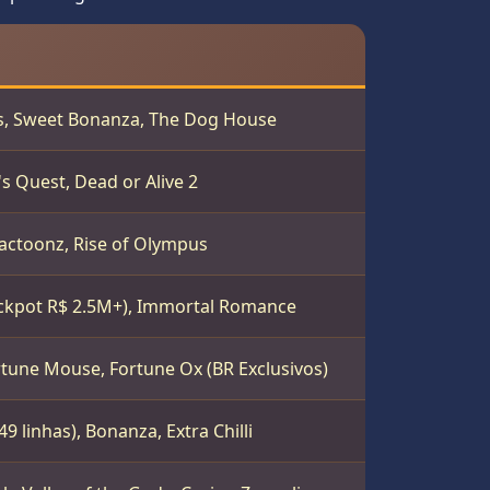
s, Sweet Bonanza, The Dog House
s Quest, Dead or Alive 2
actoonz, Rise of Olympus
ckpot R$ 2.5M+), Immortal Romance
rtune Mouse, Fortune Ox (BR Exclusivos)
 linhas), Bonanza, Extra Chilli