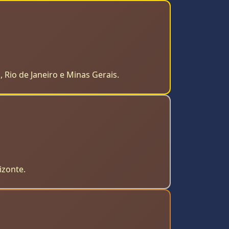
Rio de Janeiro e Minas Gerais.
izonte.