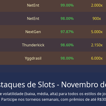
NetEnt
99.00%
2.000x
NetEnt
98.00%
900x
NextGen
97.87%
5.000x
Thunderkick
98.60%
2.150x
Yggdrasil
98.00%
6.000x
staques de Slots - Novembro d
 volatilidade (baixa, média, alta) para todos os estilos de 
Participe nos torneios semanais, com prêmios de até R$30