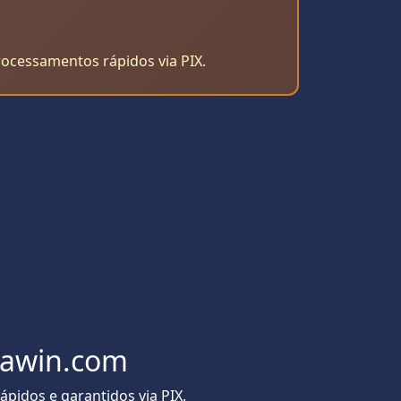
rocessamentos rápidos via PIX.
tawin.com
idos e garantidos via PIX.