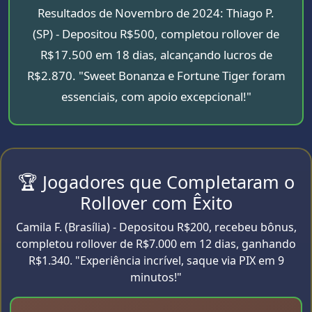
Resultados de Novembro de 2024: Thiago P.
(SP) - Depositou R$500, completou rollover de
R$17.500 em 18 dias, alcançando lucros de
R$2.870. "Sweet Bonanza e Fortune Tiger foram
essenciais, com apoio excepcional!"
🏆 Jogadores que Completaram o
Rollover com Êxito
Camila F. (Brasília) - Depositou R$200, recebeu bônus,
completou rollover de R$7.000 em 12 dias, ganhando
R$1.340. "Experiência incrível, saque via PIX em 9
minutos!"