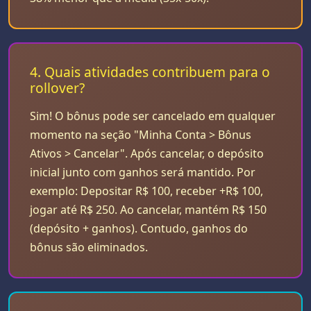
4. Quais atividades contribuem para o
rollover?
Sim! O bônus pode ser cancelado em qualquer
momento na seção "Minha Conta > Bônus
Ativos > Cancelar". Após cancelar, o depósito
inicial junto com ganhos será mantido. Por
exemplo: Depositar R$ 100, receber +R$ 100,
jogar até R$ 250. Ao cancelar, mantém R$ 150
(depósito + ganhos). Contudo, ganhos do
bônus são eliminados.