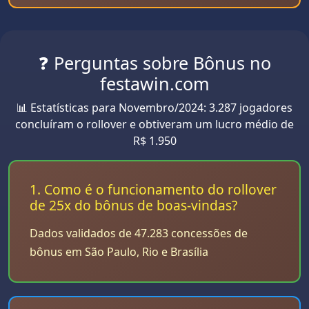
❓ Perguntas sobre Bônus no
festawin.com
📊 Estatísticas para Novembro/2024: 3.287 jogadores
concluíram o rollover e obtiveram um lucro médio de
R$ 1.950
1. Como é o funcionamento do rollover
de 25x do bônus de boas-vindas?
Dados validados de 47.283 concessões de
bônus em São Paulo, Rio e Brasília