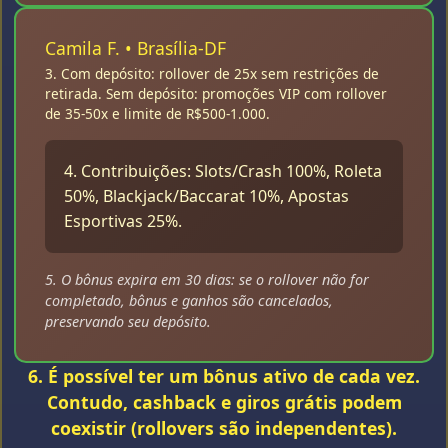
Camila F. • Brasília-DF
3. Com depósito: rollover de 25x sem restrições de
retirada. Sem depósito: promoções VIP com rollover
de 35-50x e limite de R$500-1.000.
4. Contribuições: Slots/Crash 100%, Roleta
50%, Blackjack/Baccarat 10%, Apostas
Esportivas 25%.
5. O bônus expira em 30 dias: se o rollover não for
completado, bônus e ganhos são cancelados,
preservando seu depósito.
6. É possível ter um bônus ativo de cada vez.
Contudo, cashback e giros grátis podem
coexistir (rollovers são independentes).