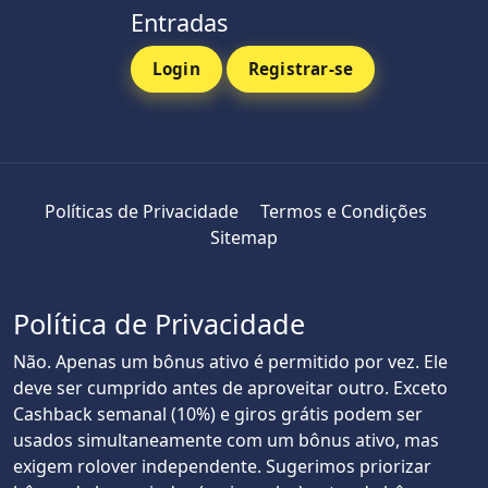
Entradas
Login
Registrar-se
Políticas de Privacidade
Termos e Condições
Sitemap
Política de Privacidade
Não. Apenas um bônus ativo é permitido por vez. Ele
deve ser cumprido antes de aproveitar outro. Exceto
Cashback semanal (10%) e giros grátis podem ser
usados simultaneamente com um bônus ativo, mas
exigem rolover independente. Sugerimos priorizar